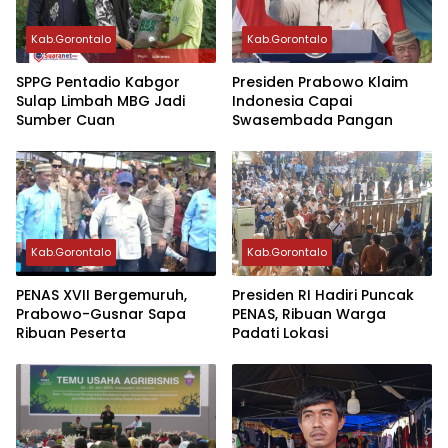
Kab.Gorontalo
Kab.Gorontalo
‎SPPG Pentadio Kabgor
Presiden Prabowo Klaim
Sulap Limbah MBG Jadi
Indonesia Capai
Sumber Cuan ‎‎
Swasembada Pangan
Kab.Gorontalo
Kab.Gorontalo
PENAS XVII Bergemuruh,
Presiden RI Hadiri Puncak
Prabowo-Gusnar Sapa
PENAS, Ribuan Warga
Ribuan Peserta
Padati Lokasi