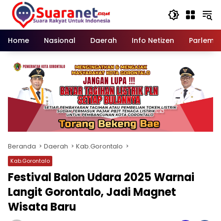
Langsung
ke
konten
Home
Nasional
Daerah
Info Netizen
Parleme
Beranda
Daerah
Kab.Gorontalo
Kab.Gorontalo
Festival Balon Udara 2025 Warnai
Langit Gorontalo, Jadi Magnet
Wisata Baru