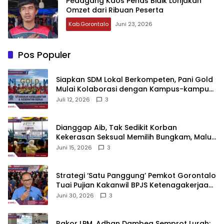
Pedagang Kaos Penas Bidik Lonjakan
Omzet dari Ribuan Peserta
Kab.Gorontalo
Juni 23, 2026
Pos Populer
‎Siapkan SDM Lokal Berkompeten, Pani Gold
Mulai Kolaborasi dengan Kampus-kampus
di Gorontalo
Juli 12, 2026
3
‎Dianggap Aib, Tak Sedikit Korban
Kekerasan Seksual Memilih Bungkam, Malu
untuk Melapor!‎
Juni 15, 2026
3
Strategi ‘Satu Panggung’ Pemkot Gorontalo
Tuai Pujian Kakanwil BPJS Ketenagakerjaan
Sulama‎‎
Juni 30, 2026
3
‎Rakor LPM, Adhan Dambea Semprot Lurah: