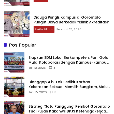
‎Diduga Pungli, Kampus di Gorontalo
Pungut Biaya Berkedok “Klinik Akreditasi”
Berita Pilihan
Februari 28, 2026
Pos Populer
‎Siapkan SDM Lokal Berkompeten, Pani Gold
Mulai Kolaborasi dengan Kampus-kampus
di Gorontalo
Juli 12, 2026
3
‎Dianggap Aib, Tak Sedikit Korban
Kekerasan Seksual Memilih Bungkam, Malu
untuk Melapor!‎
Juni 15, 2026
3
Strategi ‘Satu Panggung’ Pemkot Gorontalo
Tuai Pujian Kakanwil BPJS Ketenagakerjaan