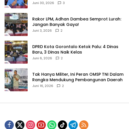
Sulama‎‎
Juni 30, 2026
3
‎Rakor LPM, Adhan Dambea Semprot Lurah:
Jangan Banyak Gaya!‎
Juni 3, 2026
2
‎DPRD Kota Gorontalo Ketok Palu: 4 Dinas
Baru, 3 Dinas Naik Kelas
Juni 6, 2026
2
‎Tak Hanya Militer, Ini Peran OMSP TNI Dalam
Rangka Mendukung Pembangunan Daerah
Juni 16, 2026
2