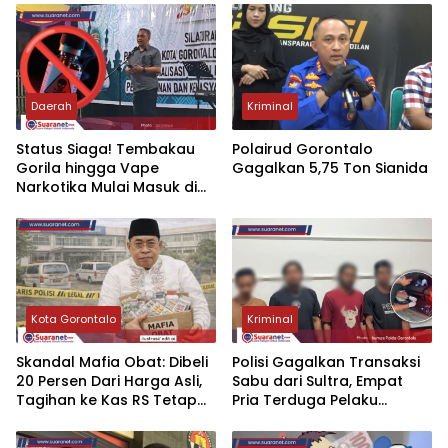
Daerah
Kriminal
‎Status Siaga! Tembakau
Polairud Gorontalo
Gorila hingga Vape
Gagalkan 5,75 Ton Sianida
Narkotika Mulai Masuk di
Gorontalo
Kota Gorontalo
Kriminal
‎Skandal Mafia Obat: Dibeli
Polisi Gagalkan Transaksi
20 Persen Dari Harga Asli,
Sabu dari Sultra‎‎, Empat
Tagihan ke Kas RS Tetap
Pria Terduga Pelaku
100 Persen
Diciduk di Area Tambang
Marisa