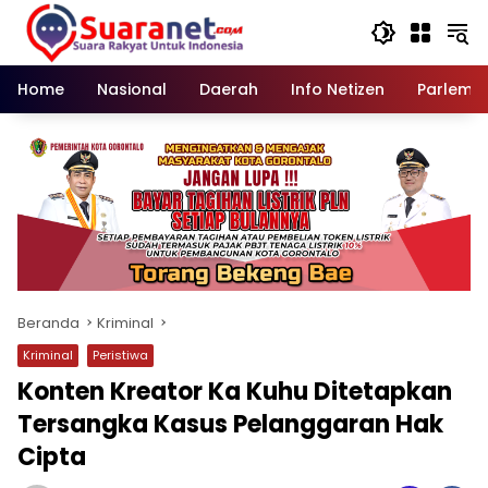
Langsung
ke
konten
Home
Nasional
Daerah
Info Netizen
Parleme
Beranda
Kriminal
Kriminal
Peristiwa
Konten Kreator Ka Kuhu Ditetapkan
Tersangka Kasus Pelanggaran Hak
Cipta