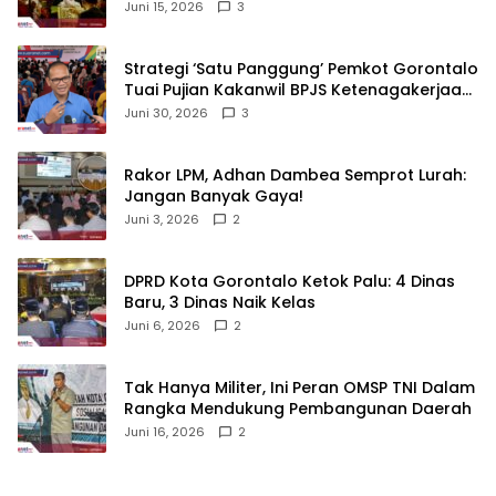
untuk Melapor!‎
Juni 15, 2026
3
Strategi ‘Satu Panggung’ Pemkot Gorontalo
Tuai Pujian Kakanwil BPJS Ketenagakerjaan
Sulama‎‎
Juni 30, 2026
3
‎Rakor LPM, Adhan Dambea Semprot Lurah:
Jangan Banyak Gaya!‎
Juni 3, 2026
2
‎DPRD Kota Gorontalo Ketok Palu: 4 Dinas
Baru, 3 Dinas Naik Kelas
Juni 6, 2026
2
‎Tak Hanya Militer, Ini Peran OMSP TNI Dalam
Rangka Mendukung Pembangunan Daerah
Juni 16, 2026
2