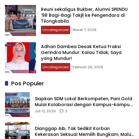
‎Reuni sekaligus Bukber, Alumni SPENDU
’98 Bagi-Bagi Takjil ke Pengendara di
Tilongkabila‎‎
Uncategorized
Maret 7, 2026
‎Adhan Dambea Desak Ketua Fraksi
Gerindra Mundur: Kalau Tidak, Saya
yang Mundur!‎‎
Uncategorized
Februari 26, 2026
Pos Populer
‎Siapkan SDM Lokal Berkompeten, Pani Gold
Mulai Kolaborasi dengan Kampus-kampus
di Gorontalo
Juli 12, 2026
3
‎Dianggap Aib, Tak Sedikit Korban
Kekerasan Seksual Memilih Bungkam, Malu