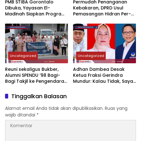
‎PMB STIBA Gorontalo
‎‎Permudah Penanganan
Dibuka, Yayasan El-
Kebakaran, DPRD Usul
Madinah Siapkan Program
Pemasangan Hidran Per-
Akselerasi Cetak Ahli
Kecamatan
Bahasa Arab
Uncategorized
Uncategorized
‎Reuni sekaligus Bukber,
‎Adhan Dambea Desak
Alumni SPENDU ’98 Bagi-
Ketua Fraksi Gerindra
Bagi Takjil ke Pengendara
Mundur: Kalau Tidak, Saya
di Tilongkabila‎‎
yang Mundur!‎‎
Tinggalkan Balasan
Alamat email Anda tidak akan dipublikasikan.
Ruas yang
wajib ditandai
*