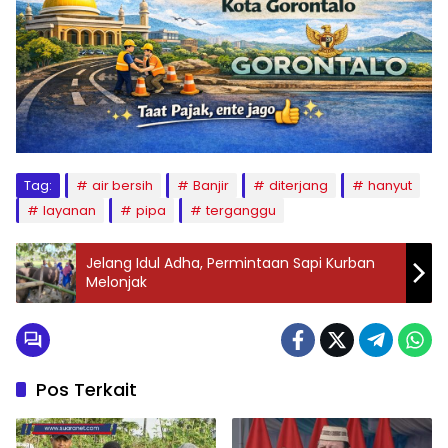
Tag:
air bersih
Banjir
diterjang
hanyut
layanan
pipa
terganggu
Jelang Idul Adha, Permintaan Sapi Kurban
Melonjak
Pos Terkait