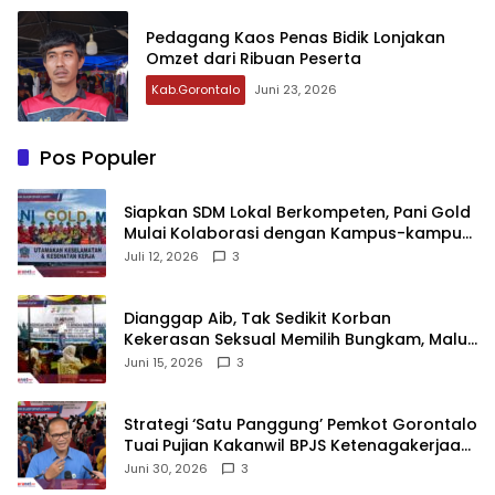
Pedagang Kaos Penas Bidik Lonjakan
Omzet dari Ribuan Peserta
Kab.Gorontalo
Juni 23, 2026
Pos Populer
‎Siapkan SDM Lokal Berkompeten, Pani Gold
Mulai Kolaborasi dengan Kampus-kampus
di Gorontalo
Juli 12, 2026
3
‎Dianggap Aib, Tak Sedikit Korban
Kekerasan Seksual Memilih Bungkam, Malu
untuk Melapor!‎
Juni 15, 2026
3
Strategi ‘Satu Panggung’ Pemkot Gorontalo
Tuai Pujian Kakanwil BPJS Ketenagakerjaan
Sulama‎‎
Juni 30, 2026
3