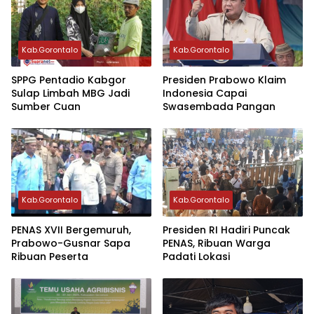
Kab.Gorontalo
Kab.Gorontalo
‎SPPG Pentadio Kabgor
Presiden Prabowo Klaim
Sulap Limbah MBG Jadi
Indonesia Capai
Sumber Cuan ‎‎
Swasembada Pangan
Kab.Gorontalo
Kab.Gorontalo
PENAS XVII Bergemuruh,
Presiden RI Hadiri Puncak
Prabowo-Gusnar Sapa
PENAS, Ribuan Warga
Ribuan Peserta
Padati Lokasi