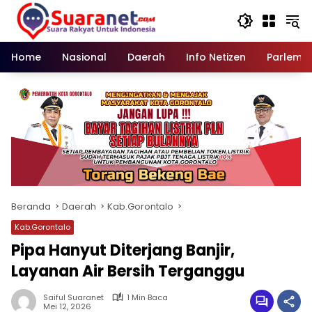
Langsung
ke
konten
Home
Nasional
Daerah
Info Netizen
Parleme
Beranda
Daerah
Kab.Gorontalo
Kab.Gorontalo
Pipa Hanyut Diterjang Banjir,
Layanan Air Bersih Terganggu
Saiful Suaranet
1 Min Baca
Mei 12, 2026