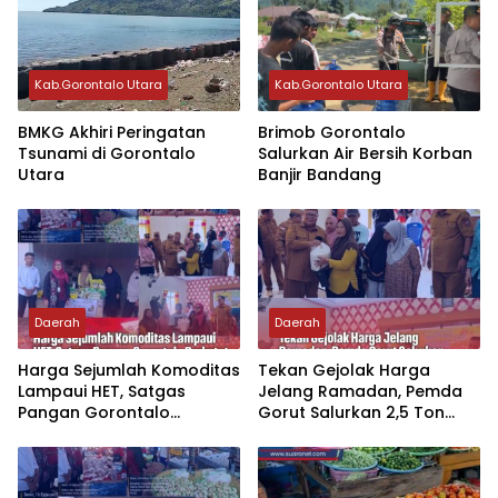
Kab.Gorontalo Utara
Kab.Gorontalo Utara
BMKG Akhiri Peringatan
Brimob Gorontalo
Tsunami di Gorontalo
Salurkan Air Bersih Korban
Utara
Banjir Bandang
Daerah
Daerah
‎Harga Sejumlah Komoditas
Tekan Gejolak Harga
Lampaui HET, Satgas
Jelang Ramadan‎‎, Pemda
Pangan Gorontalo
Gorut Salurkan 2,5 Ton
Perketat Pengawasan
Beras
Jelang Ramadhan‎‎