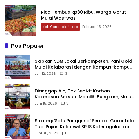
‎Rica Tembus Rp80 Ribu, Warga Gorut
Mulai Was-was
Kab.Gorontalo Utara
Februari 15, 2026
Pos Populer
‎Siapkan SDM Lokal Berkompeten, Pani Gold
Mulai Kolaborasi dengan Kampus-kampus
di Gorontalo
Juli 12, 2026
3
‎Dianggap Aib, Tak Sedikit Korban
Kekerasan Seksual Memilih Bungkam, Malu
untuk Melapor!‎
Juni 15, 2026
3
Strategi ‘Satu Panggung’ Pemkot Gorontalo
Tuai Pujian Kakanwil BPJS Ketenagakerjaan
Sulama‎‎
Juni 30, 2026
3