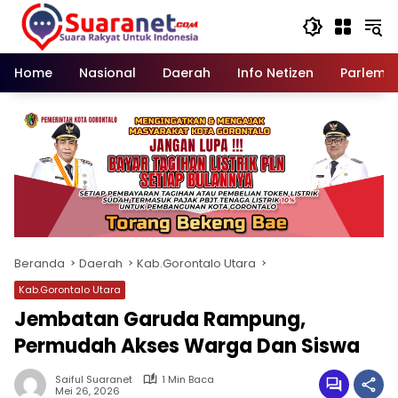
Langsung
ke
konten
Home
Nasional
Daerah
Info Netizen
Parleme
Beranda
Daerah
Kab.Gorontalo Utara
Kab.Gorontalo Utara
Jembatan Garuda Rampung,
Permudah Akses Warga Dan Siswa
Saiful Suaranet
1 Min Baca
Mei 26, 2026