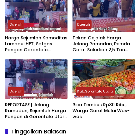
Daerah
Daerah
‎Harga Sejumlah Komoditas
Tekan Gejolak Harga
Lampaui HET, Satgas
Jelang Ramadan‎‎, Pemda
Pangan Gorontalo
Gorut Salurkan 2,5 Ton
Perketat Pengawasan
Beras
Jelang Ramadhan‎‎
Daerah
Kab.Gorontalo Utara
‎REPORTASE | Jelang
‎Rica Tembus Rp80 Ribu,
Ramadan, Sejumlah Harga
Warga Gorut Mulai Was-
Pangan di Gorontalo Utara
was
Tembus Batas Acuan‎‎
Tinggalkan Balasan