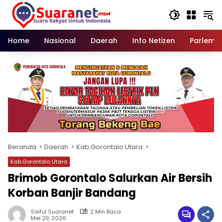
Langsung
ke
konten
Home
Nasional
Daerah
Info Netizen
Parleme
Beranda
Daerah
Kab.Gorontalo Utara
Kab.Gorontalo Utara
Brimob Gorontalo Salurkan Air Bersih
Korban Banjir Bandang
Saiful Suaranet
2 Min Baca
Mei 29, 2026