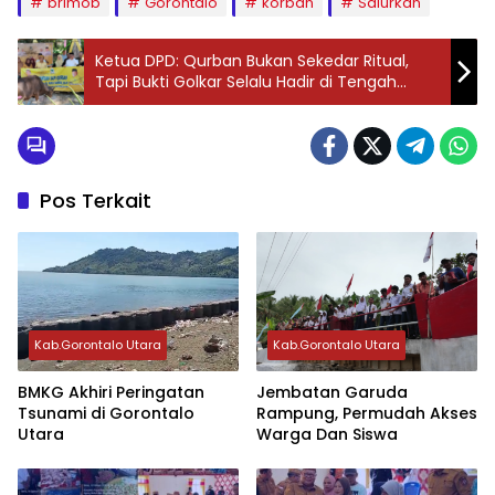
brimob
Gorontalo
korban
Salurkan
Ketua DPD: Qurban Bukan Sekedar Ritual,
Tapi Bukti Golkar Selalu Hadir di Tengah
Rakyat
Pos Terkait
Kab.Gorontalo Utara
Kab.Gorontalo Utara
BMKG Akhiri Peringatan
Jembatan Garuda
Tsunami di Gorontalo
Rampung, Permudah Akses
Utara
Warga Dan Siswa