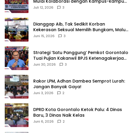
Mulai Kolaborasi dengan Kampus-kampus
di Gorontalo
Juli 12, 2026
3
‎Dianggap Aib, Tak Sedikit Korban
Kekerasan Seksual Memilih Bungkam, Malu
untuk Melapor!‎
Juni 15, 2026
3
Strategi ‘Satu Panggung’ Pemkot Gorontalo
Tuai Pujian Kakanwil BPJS Ketenagakerjaan
Sulama‎‎
Juni 30, 2026
3
‎Rakor LPM, Adhan Dambea Semprot Lurah:
Jangan Banyak Gaya!‎
Juni 3, 2026
2
‎DPRD Kota Gorontalo Ketok Palu: 4 Dinas
Baru, 3 Dinas Naik Kelas
Juni 6, 2026
2