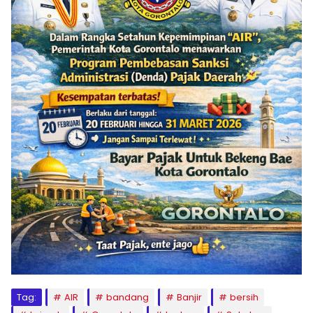
Tag:
AIR
bandang
Banjir
bersih