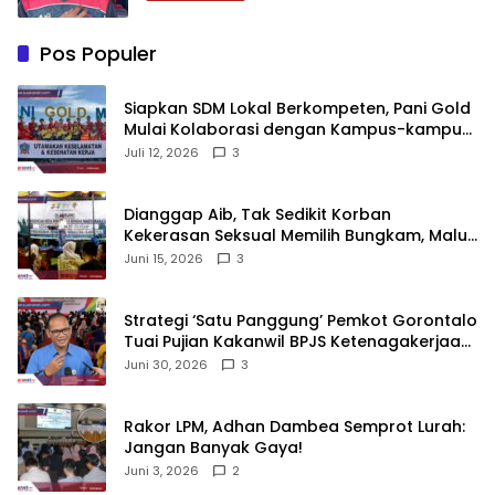
Pos Populer
‎Siapkan SDM Lokal Berkompeten, Pani Gold
Mulai Kolaborasi dengan Kampus-kampus
di Gorontalo
Juli 12, 2026
3
‎Dianggap Aib, Tak Sedikit Korban
Kekerasan Seksual Memilih Bungkam, Malu
untuk Melapor!‎
Juni 15, 2026
3
Strategi ‘Satu Panggung’ Pemkot Gorontalo
Tuai Pujian Kakanwil BPJS Ketenagakerjaan
Sulama‎‎
Juni 30, 2026
3
‎Rakor LPM, Adhan Dambea Semprot Lurah:
Jangan Banyak Gaya!‎
Juni 3, 2026
2