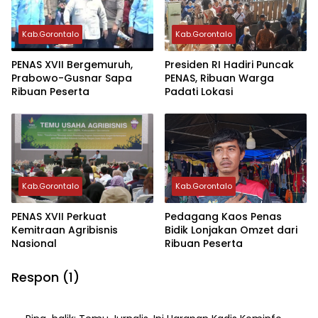
Kab.Gorontalo
Kab.Gorontalo
PENAS XVII Bergemuruh,
Presiden RI Hadiri Puncak
Prabowo-Gusnar Sapa
PENAS, Ribuan Warga
Ribuan Peserta
Padati Lokasi
Kab.Gorontalo
Kab.Gorontalo
PENAS XVII Perkuat
Pedagang Kaos Penas
Kemitraan Agribisnis
Bidik Lonjakan Omzet dari
Nasional
Ribuan Peserta
Respon (1)