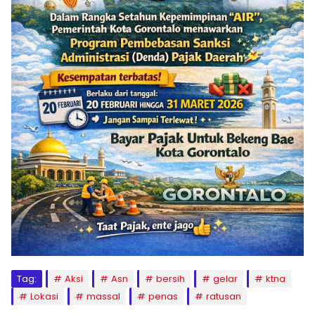
Tag:
Aksi
Asn
bersih
gelar
ktna
Lokasi
massal
penas
ratusan