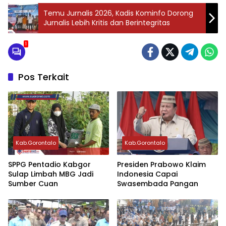
‎Temu Jurnalis 2026, Kadis Kominfo Dorong
Jurnalis Lebih Kritis dan Berintegritas
1
Pos Terkait
Kab.Gorontalo
Kab.Gorontalo
‎SPPG Pentadio Kabgor
Presiden Prabowo Klaim
Sulap Limbah MBG Jadi
Indonesia Capai
Sumber Cuan ‎‎
Swasembada Pangan