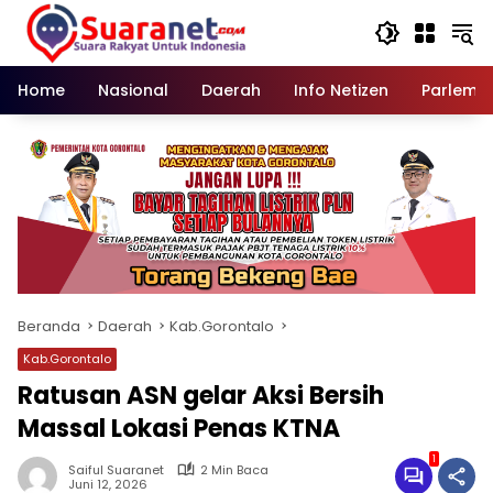
Langsung
ke
konten
Home
Nasional
Daerah
Info Netizen
Parleme
Beranda
Daerah
Kab.Gorontalo
Kab.Gorontalo
Ratusan ASN gelar Aksi Bersih
Massal Lokasi Penas KTNA
1
Saiful Suaranet
2 Min Baca
Juni 12, 2026