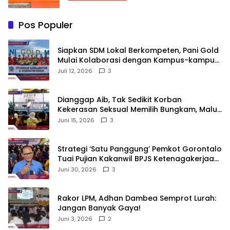
Pos Populer
‎Siapkan SDM Lokal Berkompeten, Pani Gold
Mulai Kolaborasi dengan Kampus-kampus
di Gorontalo
Juli 12, 2026
3
‎Dianggap Aib, Tak Sedikit Korban
Kekerasan Seksual Memilih Bungkam, Malu
untuk Melapor!‎
Juni 15, 2026
3
Strategi ‘Satu Panggung’ Pemkot Gorontalo
Tuai Pujian Kakanwil BPJS Ketenagakerjaan
Sulama‎‎
Juni 30, 2026
3
‎Rakor LPM, Adhan Dambea Semprot Lurah:
Jangan Banyak Gaya!‎
Juni 3, 2026
2