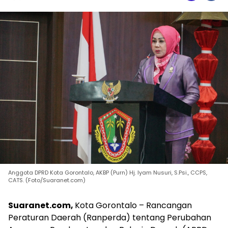
Anggota DPRD Kota Gorontalo, AKBP (Purn) Hj. Iyam Nusuri, S.Psi., CCPS,
CATS. (Foto/Suaranet.com)
Suaranet.com,
Kota Gorontalo – Rancangan
Peraturan Daerah (Ranperda) tentang Perubahan