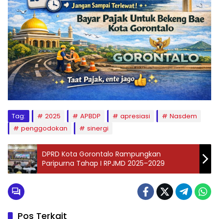
Tag:
2025
APBDP
apresiasi
Nasdem
penggodokan
sinergi
DPRD Kota Gorontalo Rampungkan
Paripurna Tahap I RPJMD 2025–2029
Pos Terkait