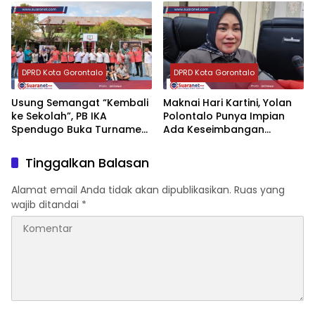
DPRD Kota Gorontalo
DPRD Kota Gorontalo
‎Usung Semangat “Kembali
‎Maknai Hari Kartini, Yolan
ke Sekolah”, PB IKA
Polontalo Punya Impian
Spendugo Buka Turnamen
Ada Keseimbangan
Basket 3×3
Gender di Parlemen
Tinggalkan Balasan
Alamat email Anda tidak akan dipublikasikan.
Ruas yang
wajib ditandai
*