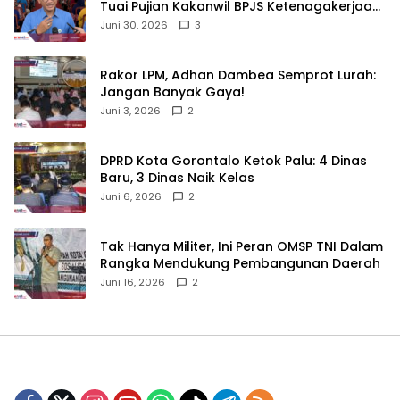
Tuai Pujian Kakanwil BPJS Ketenagakerjaan
Sulama‎‎
Juni 30, 2026
3
‎Rakor LPM, Adhan Dambea Semprot Lurah:
Jangan Banyak Gaya!‎
Juni 3, 2026
2
‎DPRD Kota Gorontalo Ketok Palu: 4 Dinas
Baru, 3 Dinas Naik Kelas
Juni 6, 2026
2
‎Tak Hanya Militer, Ini Peran OMSP TNI Dalam
Rangka Mendukung Pembangunan Daerah
Juni 16, 2026
2