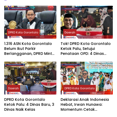
DPRD Kota Gorontalo
Daerah
‎1.316 ASN Kota Gorontalo
‎Tok! DPRD Kota Gorontalo
Belum Ikut Parkir
Ketok Palu, Setujui
Berlangganan, DPRD Minta
Penataan OPD: 4 Dinas
Pemerintah Bertindak
Baru, 3 Dinas Naik Kelas‎‎
Tegas
Daerah
DPRD Kota Gorontalo
‎DPRD Kota Gorontalo
‎Deklarasi Anak Indonesia
Ketok Palu: 4 Dinas Baru, 3
Hebat, Irwan Hunawa:
Dinas Naik Kelas
Momentum Cetak
Generasi Berkarakter