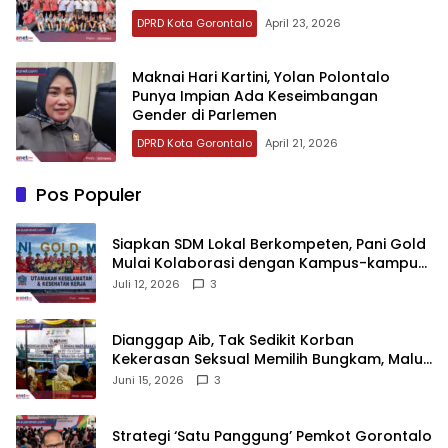
DPRD Kota Gorontalo
April 23, 2026
‎Maknai Hari Kartini, Yolan Polontalo
Punya Impian Ada Keseimbangan
Gender di Parlemen
DPRD Kota Gorontalo
April 21, 2026
Pos Populer
‎Siapkan SDM Lokal Berkompeten, Pani Gold
Mulai Kolaborasi dengan Kampus-kampus
di Gorontalo
Juli 12, 2026
3
‎Dianggap Aib, Tak Sedikit Korban
Kekerasan Seksual Memilih Bungkam, Malu
untuk Melapor!‎
Juni 15, 2026
3
Strategi ‘Satu Panggung’ Pemkot Gorontalo