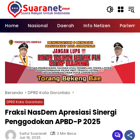
Langsung
ke
konten
Home
Nasional
Daerah
Info Netizen
Parleme
Beranda
DPRD Kota Gorontalo
DPRD Kota Gorontalo
Fraksi NasDem Apresiasi Sinergi
Penggodokan APBD-P 2025
Saiful Suaranet
2 Min Baca
Juli 16, 2025