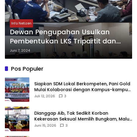
Info Netizen
Dewan Pengupahan Usulkan
Pembentukan LKS Tripartit dan
Satgas Gakumdu
Juni 7, 2024
Ketenagakerjaan
Pos Populer
‎Siapkan SDM Lokal Berkompeten, Pani Gold
Mulai Kolaborasi dengan Kampus-kampus
di Gorontalo
Juli 12, 2026
3
‎Dianggap Aib, Tak Sedikit Korban
Kekerasan Seksual Memilih Bungkam, Malu
untuk Melapor!‎
Juni 15, 2026
3