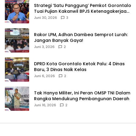
Strategi ‘Satu Panggung’ Pemkot Gorontalo
Tuai Pujian Kakanwil BPJS Ketenagakerjaan
Sulama‎‎
Juni 30, 2026
3
‎Rakor LPM, Adhan Dambea Semprot Lurah:
Jangan Banyak Gaya!‎
Juni 3, 2026
2
‎DPRD Kota Gorontalo Ketok Palu: 4 Dinas
Baru, 3 Dinas Naik Kelas
Juni 6, 2026
2
‎Tak Hanya Militer, Ini Peran OMSP TNI Dalam
Rangka Mendukung Pembangunan Daerah
Juni 16, 2026
2