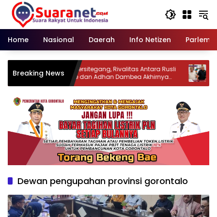
Langsung
ke
konten
Home
Nasional
Daerah
Info Netizen
Parleme
di
‎Kerap Bersitegang, Rivalitas Antara Rusli
‎Adha
Breaking News
Habibie dan Adhan Dambea Akhirnya
ke Se
Mencair
Dewan pengupahan provinsi gorontalo