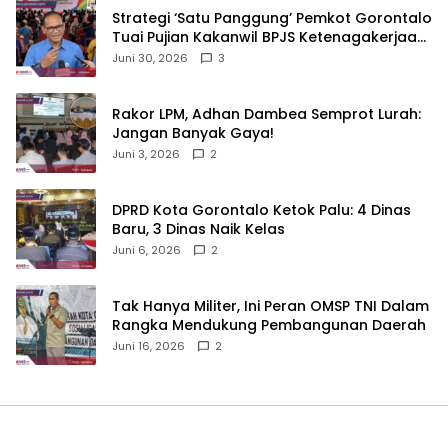
Strategi ‘Satu Panggung’ Pemkot Gorontalo
Tuai Pujian Kakanwil BPJS Ketenagakerjaan
Sulama‎‎
Juni 30, 2026
3
‎Rakor LPM, Adhan Dambea Semprot Lurah:
Jangan Banyak Gaya!‎
Juni 3, 2026
2
‎DPRD Kota Gorontalo Ketok Palu: 4 Dinas
Baru, 3 Dinas Naik Kelas
Juni 6, 2026
2
‎Tak Hanya Militer, Ini Peran OMSP TNI Dalam
Rangka Mendukung Pembangunan Daerah
Juni 16, 2026
2