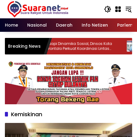
Langsung
ke
konten
Home
Nasional
Daerah
Info Netizen
Parleme
si
Hadapi Dinamika Sosial, Dinsos Kota
P
Breaking News
stian
Gorontalo Perkuat Koordinasi Lintas
L
Sektor
D
Kemiskinan