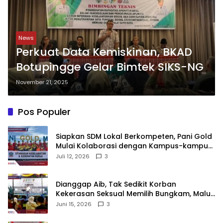
News
Perkuat Data Kemiskinan, BKAD
Botupingge Gelar Bimtek SIKS-NG
November 21, 2025
Pos Populer
‎Siapkan SDM Lokal Berkompeten, Pani Gold
Mulai Kolaborasi dengan Kampus-kampus
di Gorontalo
Juli 12, 2026
3
‎Dianggap Aib, Tak Sedikit Korban
Kekerasan Seksual Memilih Bungkam, Malu
untuk Melapor!‎
Juni 15, 2026
3