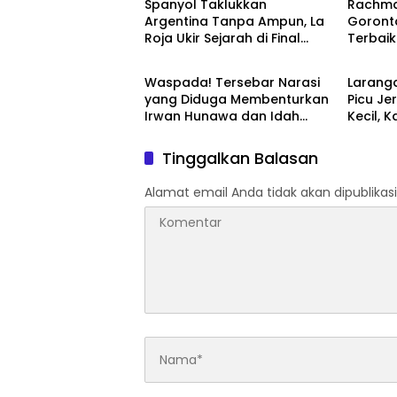
‎Spanyol Taklukkan
‎Rachm
Argentina Tanpa Ampun, La
Goronta
Roja Ukir Sejarah di Final
Terbaik
Berita Pilihan
Berita 
Piala Dunia 2026
Pemban
‎Waspada! Tersebar Narasi
‎Larang
yang Diduga Membenturkan
Picu J
Irwan Hunawa dan Idah
Kecil,
Syahidah ‎‎
Tak Bis
Tinggalkan Balasan
Alamat email Anda tidak akan dipublikasi