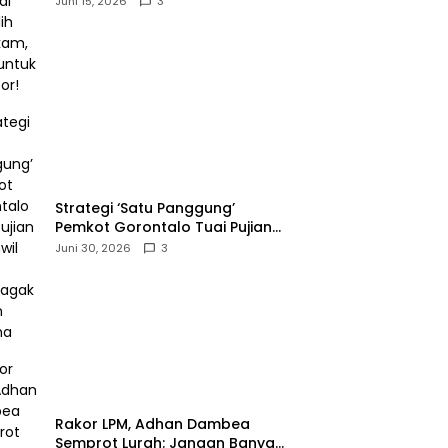
Juni 15, 2026
3
Melapor!‎
Strategi ‘Satu Panggung’
Pemkot Gorontalo Tuai Pujian
Kakanwil BPJS
Juni 30, 2026
3
Ketenagakerjaan Sulama‎‎
‎Rakor LPM, Adhan Dambea
Semprot Lurah: Jangan Banyak