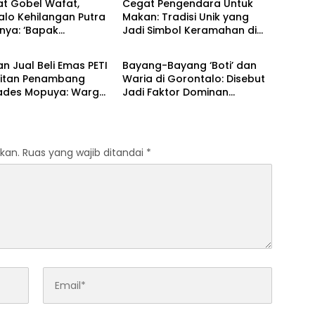
at Gobel Wafat,
‎Cegat Pengendara Untuk
lo Kehilangan Putra
Makan: Tradisi Unik yang
nya: ‘Bapak
Jadi Simbol Keramahan di
Pilihan
Berita Pilihan
gunan’‎
Bolsel
an Jual Beli Emas PETI
Bayang-Bayang ‘Boti’ dan
eritan Penambang
Waria di Gorontalo: Disebut
 Kades Mopuya: Warga
Jadi Faktor Dominan
a Bayar Zakat‎‎
Lonjakan Kasus HIV
kan.
Ruas yang wajib ditandai
*