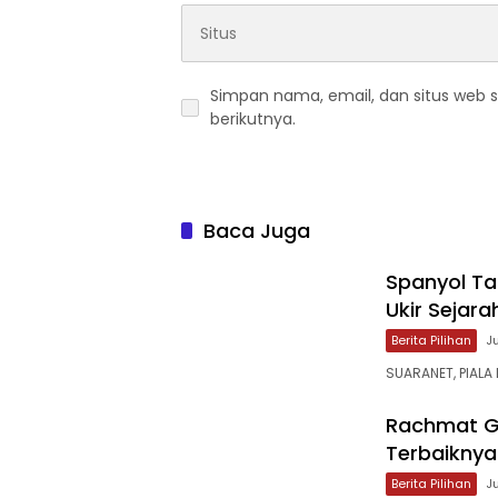
Simpan nama, email, dan situs web 
berikutnya.
Baca Juga
‎Spanyol T
Ukir Sejara
Berita Pilihan
J
SUARANET, PIALA
‎Rachmat G
Terbaiknya
Berita Pilihan
Ju