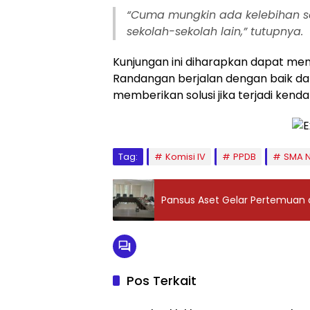
“Cuma mungkin ada kelebihan se
sekolah-sekolah lain,” tutupnya.
Kunjungan ini diharapkan dapat me
Randangan berjalan dengan baik dan
memberikan solusi jika terjadi kenda
Tag:
Komisi IV
PPDB
SMA N
Pansus Aset Gelar Pertemuan 
Pos Terkait
Berita Pilihan
Berita 