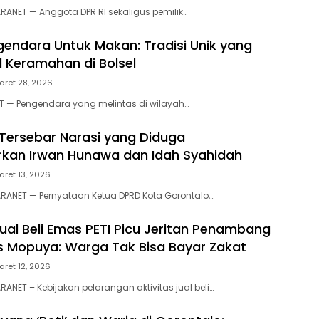
RANET — Anggota DPR RI sekaligus pemilik…
gendara Untuk Makan: Tradisi Unik yang
l Keramahan di Bolsel
aret 28, 2026
T — Pengendara yang melintas di wilayah…
Tersebar Narasi yang Diduga
an Irwan Hunawa dan Idah Syahidah ‎‎
aret 13, 2026
ANET — Pernyataan Ketua DPRD Kota Gorontalo,…
Jual Beli Emas PETI Picu Jeritan Penambang
s Mopuya: Warga Tak Bisa Bayar Zakat‎‎
aret 12, 2026
ANET – Kebijakan pelarangan aktivitas jual beli…