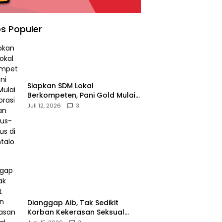
s Populer
‎Siapkan SDM Lokal
Berkompeten, Pani Gold Mulai
Kolaborasi dengan Kampus-
Juli 12, 2026
3
kampus di Gorontalo
‎Dianggap Aib, Tak Sedikit
Korban Kekerasan Seksual
Memilih Bungkam, Malu untuk