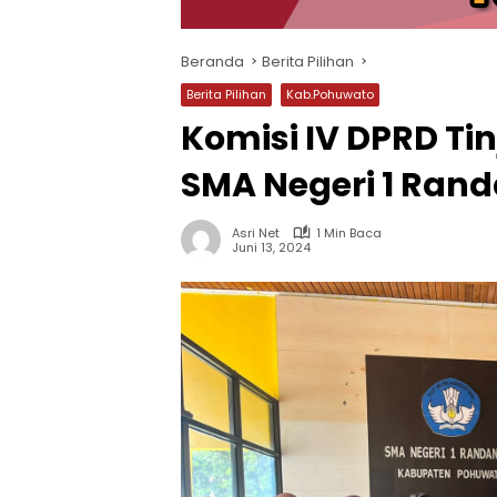
Beranda
Berita Pilihan
Berita Pilihan
Kab.Pohuwato
Komisi IV DPRD Ti
SMA Negeri 1 Ran
Asri Net
1 Min Baca
Juni 13, 2024