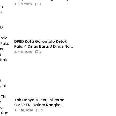
Gaya!‎
Juni 3, 2026
2
‎DPRD Kota Gorontalo Ketok
Palu: 4 Dinas Baru, 3 Dinas Naik
Kelas
Juni 6, 2026
2
‎Tak Hanya Militer, Ini Peran
OMSP TNI Dalam Rangka
Mendukung Pembangunan
Juni 16, 2026
2
Daerah