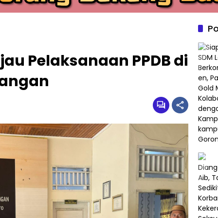
Po
njau Pelaksanaan PPDB di
dangan