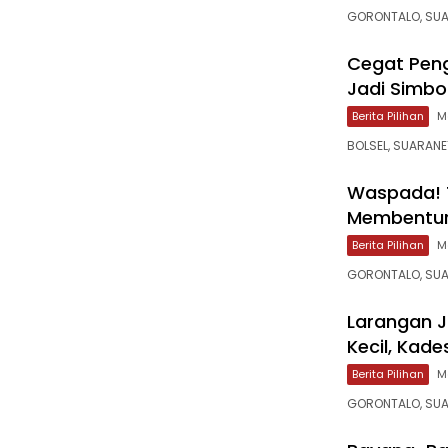
‎GORONTALO, SUA
‎Cegat Pen
Jadi Simbo
Berita Pilihan
M
BOLSEL, SUARANE
‎Waspada! 
Membenturk
Berita Pilihan
M
GORONTALO, SUAR
‎Larangan 
Kecil, Kade
Berita Pilihan
M
GORONTALO, SUAR