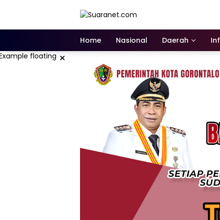
Langsung
ke
konten
Home
Nasional
Daerah
In
×