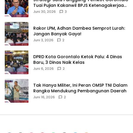
Tuai Pujian Kakanwil BPJS Ketenagakerjaan
Sulama‎‎
Juni 30, 2026
3
‎Rakor LPM, Adhan Dambea Semprot Lurah:
Jangan Banyak Gaya!‎
Juni 3, 2026
2
‎DPRD Kota Gorontalo Ketok Palu: 4 Dinas
Baru, 3 Dinas Naik Kelas
Juni 6, 2026
2
‎Tak Hanya Militer, Ini Peran OMSP TNI Dalam
Rangka Mendukung Pembangunan Daerah
Juni 16, 2026
2