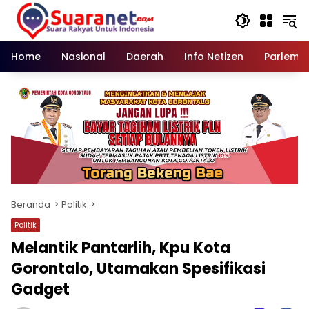
Langsung
ke
konten
Home
Nasional
Daerah
Info Netizen
Parleme
Beranda
Politik
Politik
Melantik Pantarlih, Kpu Kota
Gorontalo, Utamakan Spesifikasi
Gadget