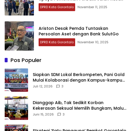
DPRD Kota Gorontalo
November 11, 2025
Ariston Desak Pemda Tuntaskan
Persoalan Aset dengan Bank SulutGo
DPRD Kota Gorontalo
November 10, 2025
Pos Populer
‎Siapkan SDM Lokal Berkompeten, Pani Gold
Mulai Kolaborasi dengan Kampus-kampus
di Gorontalo
Juli 12, 2026
3
‎Dianggap Aib, Tak Sedikit Korban
Kekerasan Seksual Memilih Bungkam, Malu
untuk Melapor!‎
Juni 15, 2026
3
Strategi ‘Satu Panggung’ Pemkot Gorontalo