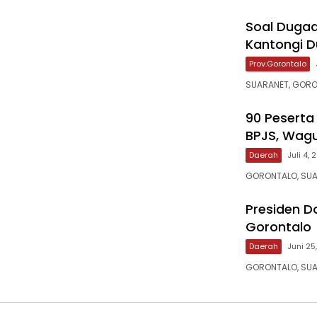
‎Soal Duga
Kantongi D
Prov.Gorontalo
SUARANET, GORO
‎90 Pesert
BPJS, Wagu
Daerah
Juli 4,
‎‎GORONTALO, SU
‎Presiden 
Gorontalo
Daerah
Juni 25
GORONTALO, SUA