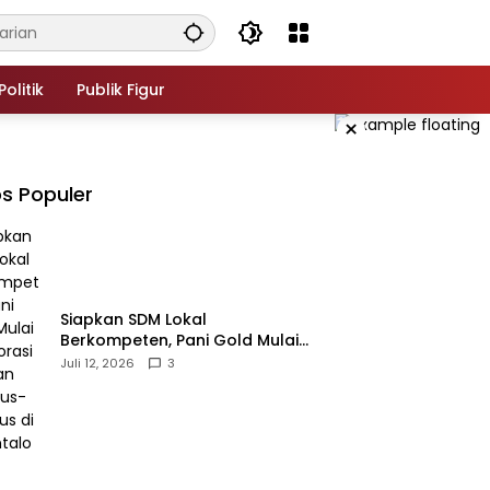
Politik
Publik Figur
×
s Populer
‎Siapkan SDM Lokal
Berkompeten, Pani Gold Mulai
Kolaborasi dengan Kampus-
Juli 12, 2026
3
kampus di Gorontalo