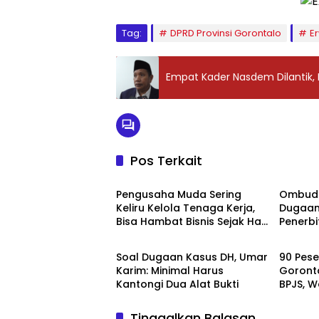
Tag:
DPRD Provinsi Gorontalo
E
Empat Kader Nasdem Dilantik,
Pos Terkait
Daerah
Daera
‎Pengusaha Muda Sering
‎Ombud
Keliru Kelola Tenaga Kerja,
Dugaan
Bisa Hambat Bisnis Sejak Hari
Penerbi
Prov.Gorontalo
Daera
Pertama
Goronta
Tindak 
‎Soal Dugaan Kasus DH, Umar
‎90 Pes
Karim: Minimal Harus
Goronta
Kantongi Dua Alat Bukti
BPJS, 
Kerja T
Tinggalkan Balasan