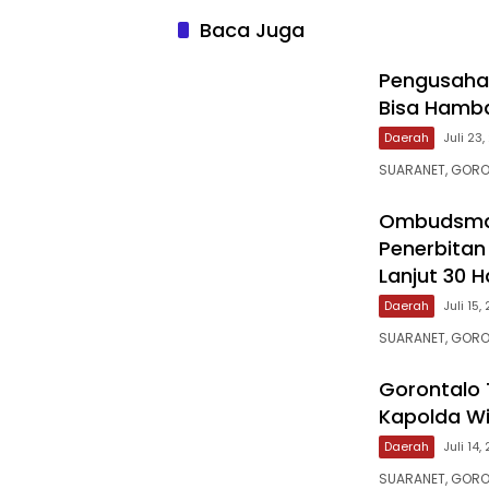
Baca Juga
‎Pengusaha 
Bisa Hamba
Daerah
Juli 23
SUARANET, GORO
‎Ombudsma
Penerbitan
Lanjut 30 H
Daerah
Juli 15,
SUARANET, GORO
‎Gorontalo
Kapolda Wi
Daerah
Juli 14,
SUARANET, GORO