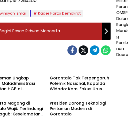
rwinsyah Ismail
Kader Partai Demokrat
 Begini Pesan Ridwan Monoarfa
h
Daerah
sman Ungkap
‎Gorontalo Tak Terpengaruh
 Maladministrasi
Polemik Nasional, Kapolda
tan HGB di
Widodo: Kami Fokus Urus
h
Daerah
lo, ATR/BPN Diminta
Daerah
Lanjut 30 Hari
erta Magang di
‎Presiden Dorong Teknologi
lo Wajib Terlindungi
Pertanian Modern di
Wagub: Keselamatan
Gorontalo
ak Bisa Ditawar