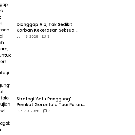
‎Dianggap Aib, Tak Sedikit
Korban Kekerasan Seksual
Memilih Bungkam, Malu untuk
Juni 15, 2026
3
Melapor!‎
Strategi ‘Satu Panggung’
Pemkot Gorontalo Tuai Pujian
Kakanwil BPJS
Juni 30, 2026
3
Ketenagakerjaan Sulama‎‎