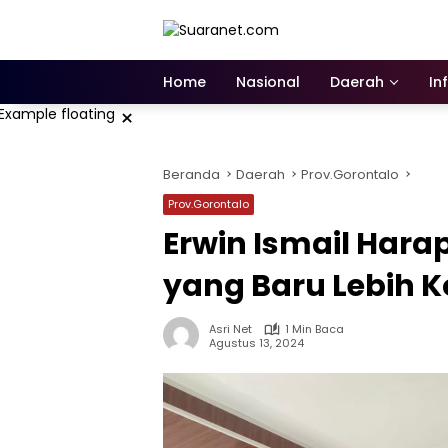
Langsung
ke
konten
Home
Nasional
Daerah
In
×
Beranda
Daerah
Prov.Gorontalo
Prov.Gorontalo
Erwin Ismail Har
yang Baru Lebih K
Asri Net
1 Min Baca
Agustus 13, 2024