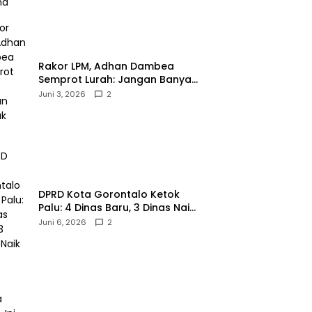
‎Rakor LPM, Adhan Dambea
Semprot Lurah: Jangan Banyak
Gaya!‎
Juni 3, 2026
2
‎DPRD Kota Gorontalo Ketok
Palu: 4 Dinas Baru, 3 Dinas Naik
Kelas
Juni 6, 2026
2