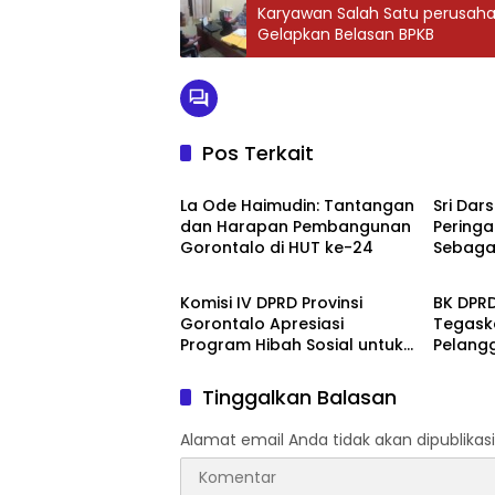
Karyawan Salah Satu perusaha
Gelapkan Belasan BPKB
Pos Terkait
DPRD Provinsi Gorontalo
DPRD Pr
La Ode Haimudin: Tantangan
Sri Dar
dan Harapan Pembangunan
Peringa
Gorontalo di HUT ke-24
Sebagai
DPRD Provinsi Gorontalo
DPRD Pr
Goront
Komisi IV DPRD Provinsi
BK DPR
Gorontalo Apresiasi
Tegask
Program Hibah Sosial untuk
Pelang
Majelis Taklim di Desa
Pandan
Pentadio Barat
Tinggalkan Balasan
Alamat email Anda tidak akan dipublikasi