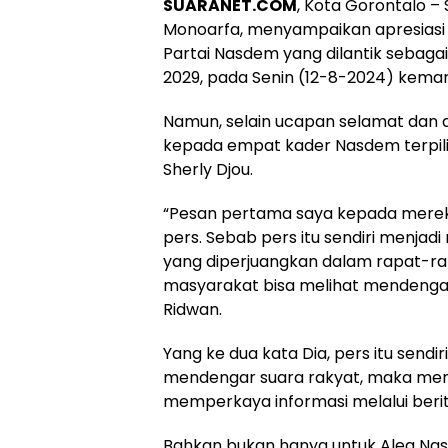
SUARANET.COM
, Kota Gorontalo –
Monoarfa, menyampaikan apresias
Partai Nasdem yang dilantik sebag
2029, pada Senin (12-8-2024) kemar
Namun, selain ucapan selamat dan 
kepada empat kader Nasdem terpilih, 
Sherly Djou.
“Pesan pertama saya kepada merek
pers. Sebab pers itu sendiri menja
yang diperjuangkan dalam rapat-ra
masyarakat bisa melihat mendengar 
Ridwan.
Yang ke dua kata Dia, pers itu send
mendengar suara rakyat, maka menja
memperkaya informasi melalui berit
Bahkan bukan hanya untuk Aleg Nasd