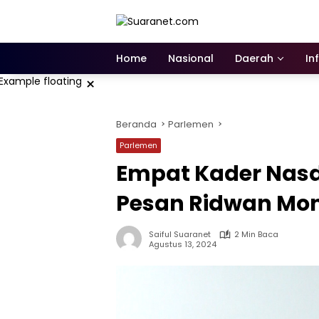
Langsung
ke
konten
Home
Nasional
Daerah
In
×
Beranda
Parlemen
Parlemen
Empat Kader Nasde
Pesan Ridwan Mo
Saiful Suaranet
2 Min Baca
Agustus 13, 2024