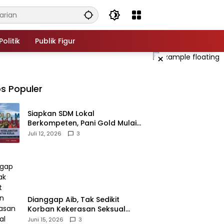
Politik
Publik Figur
×
s Populer
‎Siapkan SDM Lokal
Berkompeten, Pani Gold Mulai
Kolaborasi dengan Kampus-
Juli 12, 2026
3
kampus di Gorontalo
‎Dianggap Aib, Tak Sedikit
Korban Kekerasan Seksual
Memilih Bungkam, Malu untuk
Juni 15, 2026
3