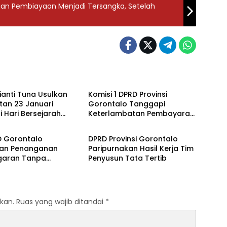
an Pembiayaan Menjadi Tersangka, Setelah
ovinsi Gorontalo
DPRD Provinsi Gorontalo
sianti Tuna Usulkan
Komisi 1 DPRD Provinsi
tan 23 Januari
Gorontalo Tanggapi
 Hari Bersejarah
Keterlambatan Pembayaran
ovinsi Gorontalo
DPRD Provinsi Gorontalo
alo
Gaji Perangkat Desa
D Gorontalo
DPRD Provinsi Gorontalo
an Penanganan
Paripurnakan Hasil Kerja Tim
garan Tanpa
Penyusun Tata Tertib
g Jabatan
kan.
Ruas yang wajib ditandai
*