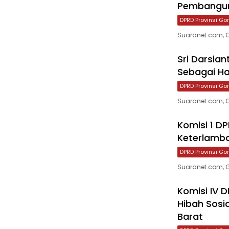
Pembangun
DPRD Provinsi Go
Suaranet.com, G
Sri Darsian
Sebagai Ha
DPRD Provinsi Go
Suaranet.com, G
Komisi 1 D
Keterlamb
DPRD Provinsi Go
Suaranet.com, Go
Komisi IV 
Hibah Sosia
Barat