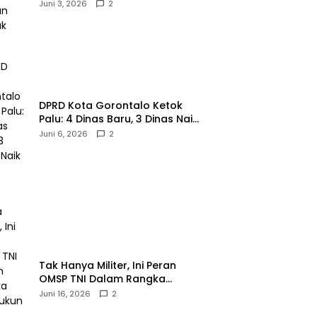
Gaya!‎
Juni 3, 2026
2
‎DPRD Kota Gorontalo Ketok
Palu: 4 Dinas Baru, 3 Dinas Naik
Kelas
Juni 6, 2026
2
‎Tak Hanya Militer, Ini Peran
OMSP TNI Dalam Rangka
Mendukung Pembangunan
Juni 16, 2026
2
Daerah