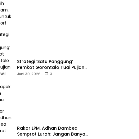
Melapor!‎
Strategi ‘Satu Panggung’
Pemkot Gorontalo Tuai Pujian
Kakanwil BPJS
Juni 30, 2026
3
Ketenagakerjaan Sulama‎‎
‎Rakor LPM, Adhan Dambea
Semprot Lurah: Jangan Banyak