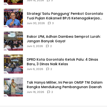
Juni 15, 2026
3
Strategi ‘Satu Panggung’ Pemkot Gorontalo
Tuai Pujian Kakanwil BPJS Ketenagakerjaan
Sulama‎‎
Juni 30, 2026
3
‎Rakor LPM, Adhan Dambea Semprot Lurah:
Jangan Banyak Gaya!‎
Juni 3, 2026
2
‎DPRD Kota Gorontalo Ketok Palu: 4 Dinas
Baru, 3 Dinas Naik Kelas
Juni 6, 2026
2
‎Tak Hanya Militer, Ini Peran OMSP TNI Dalam
Rangka Mendukung Pembangunan Daerah
Juni 16, 2026
2