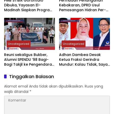
‎PMB STIBA Gorontalo
‎‎Permudah Penanganan
Dibuka, Yayasan El-
Kebakaran, DPRD Usul
Madinah Siapkan Program
Pemasangan Hidran Per-
Akselerasi Cetak Ahli
Kecamatan
Bahasa Arab
Uncategorized
Uncategorized
‎Reuni sekaligus Bukber,
‎Adhan Dambea Desak
Alumni SPENDU ’98 Bagi-
Ketua Fraksi Gerindra
Bagi Takjil ke Pengendara
Mundur: Kalau Tidak, Saya
di Tilongkabila‎‎
yang Mundur!‎‎
Tinggalkan Balasan
Alamat email Anda tidak akan dipublikasikan.
Ruas yang
wajib ditandai
*