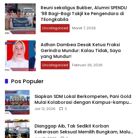
‎Reuni sekaligus Bukber, Alumni SPENDU
’98 Bagi-Bagi Takjil ke Pengendara di
Tilongkabila‎‎
Uncategorized
Maret 7, 2026
‎Adhan Dambea Desak Ketua Fraksi
Gerindra Mundur: Kalau Tidak, Saya
yang Mundur!‎‎
Uncategorized
Februari 26, 2026
Pos Populer
‎Siapkan SDM Lokal Berkompeten, Pani Gold
Mulai Kolaborasi dengan Kampus-kampus
di Gorontalo
Juli 12, 2026
3
‎Dianggap Aib, Tak Sedikit Korban
Kekerasan Seksual Memilih Bungkam, Malu
untuk Melapor!‎