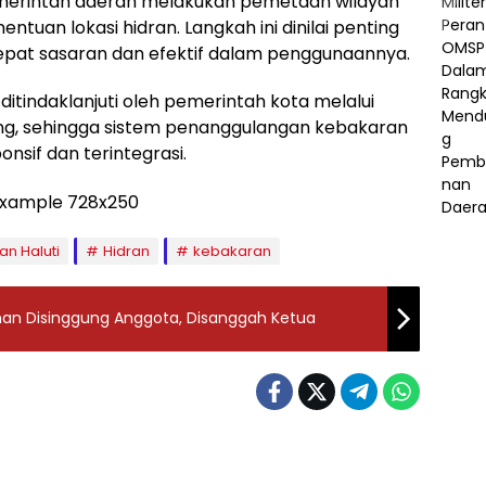
emerintah daerah melakukan pemetaan wilayah
tuan lokasi hidran. Langkah ini dinilai penting
tepat sasaran dan efektif dalam penggunaannya.
a ditindaklanjuti oleh pemerintah kota melalui
g, sehingga sistem penanggulangan kebakaran
nsif dan terintegrasi.‎
n Haluti
Hidran
kebakaran
Lahan Disinggung Anggota, Disanggah Ketua
gorized
Uncategorized