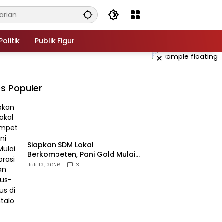
Politik
Publik Figur
×
s Populer
‎Siapkan SDM Lokal
Berkompeten, Pani Gold Mulai
Kolaborasi dengan Kampus-
Juli 12, 2026
3
kampus di Gorontalo