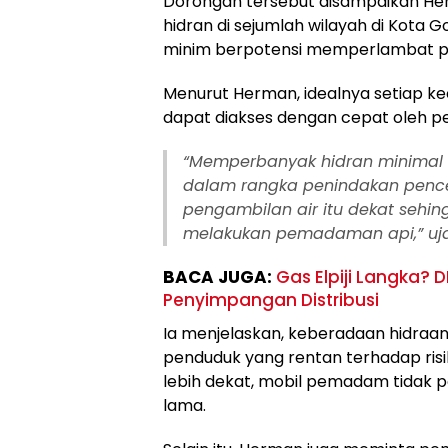
Dorongan tersebut disampaikan Her
hidran di sejumlah wilayah di Kota G
minim berpotensi memperlambat pro
Menurut Herman, idealnya setiap ke
dapat diakses dengan cepat oleh p
“Memperbanyak hidran minimal s
dalam rangka penindakan penc
pengambilan air itu dekat sehin
melakukan pemadaman api,” ujar
BACA JUGA:
‎Gas Elpiji Langka
Penyimpangan Distribusi
Ia menjelaskan, keberadaan hidraan
penduduk yang rentan terhadap risi
lebih dekat, mobil pemadam tidak p
lama.‎‎