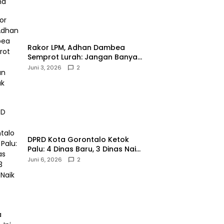
‎Rakor LPM, Adhan Dambea
Semprot Lurah: Jangan Banyak
Gaya!‎
Juni 3, 2026
2
‎DPRD Kota Gorontalo Ketok
Palu: 4 Dinas Baru, 3 Dinas Naik
Kelas
Juni 6, 2026
2