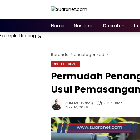
Langsung
ke
konten
Home
Nasional
Daerah
In
×
Beranda
Uncategorized
Uncategorized
‎‎Permudah Penan
Usul Pemasangan
ALIM MUBARRAQ
2 Min Baca
April 14, 2026