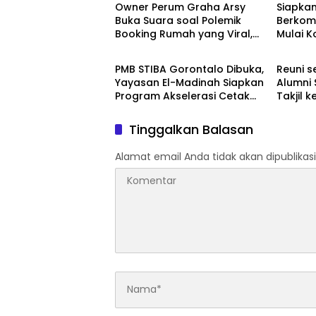
Owner Perum Graha Arsy
‎Siapka
Buka Suara soal Polemik
Berkom
Booking Rumah yang Viral,
Mulai 
Uncategorized
Uncate
Akui Ada Sistem yang Keliru
Kampus
Goront
‎PMB STIBA Gorontalo Dibuka,
‎Reuni 
Yayasan El-Madinah Siapkan
Alumni 
Program Akselerasi Cetak
Takjil 
Ahli Bahasa Arab
Tilongka
Tinggalkan Balasan
Alamat email Anda tidak akan dipublikasi