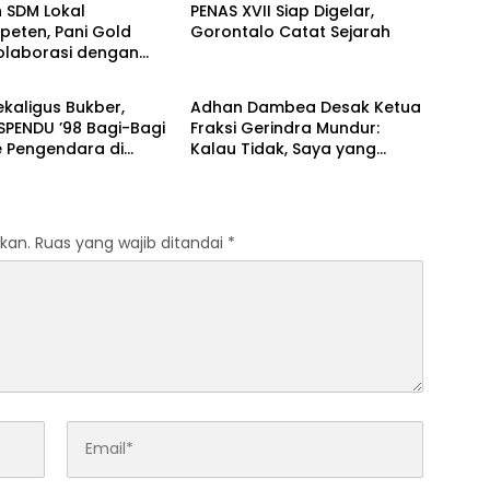
n SDM Lokal
‎PENAS XVII Siap Digelar,
peten, Pani Gold
Gorontalo Catat Sejarah
Kolaborasi dengan
gorized
Uncategorized
-kampus di
alo
sekaligus Bukber,
‎Adhan Dambea Desak Ketua
SPENDU ’98 Bagi-Bagi
Fraksi Gerindra Mundur:
ke Pengendara di
Kalau Tidak, Saya yang
bila‎‎
Mundur!‎‎
kan.
Ruas yang wajib ditandai
*