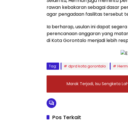
Selain itu, Herman juga meminta p
rawan kebakaran sebagai dasar penen
agar pengadaan fasilitas tersebut 
‎‎Ia berharap, usulan ini dapat seger
perencanaan anggaran yang matan
di Kota Gorontalo menjadi lebih respo
Tag:
dprd kota gorontalo
Herma
‎Marak Terjadi, Isu Sengketa 
Pos Terkait
Uncategorized
Uncate