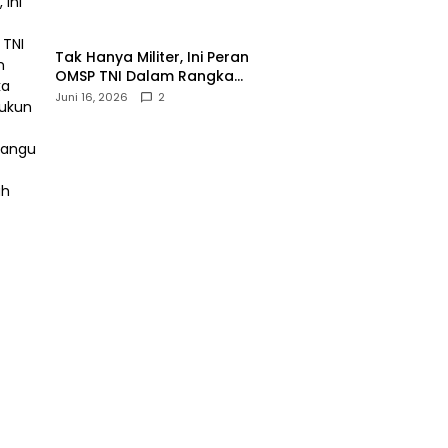
‎Tak Hanya Militer, Ini Peran
OMSP TNI Dalam Rangka
Mendukung Pembangunan
Juni 16, 2026
2
Daerah