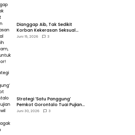
‎Dianggap Aib, Tak Sedikit
Korban Kekerasan Seksual
Memilih Bungkam, Malu untuk
Juni 15, 2026
3
Melapor!‎
Strategi ‘Satu Panggung’
Pemkot Gorontalo Tuai Pujian
Kakanwil BPJS
Juni 30, 2026
3
Ketenagakerjaan Sulama‎‎