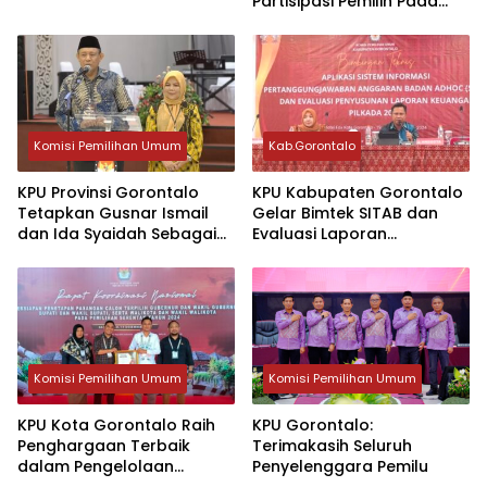
Partisipasi Pemilih Pada
PSU
Komisi Pemilihan Umum
Kab.Gorontalo
KPU Provinsi Gorontalo
KPU Kabupaten Gorontalo
Tetapkan Gusnar Ismail
Gelar Bimtek SITAB dan
dan Ida Syaidah Sebagai
Evaluasi Laporan
Gubernur dan Wakil
Keuangan Pilkada 2024
Gubernur Terpilih Pilkada
2024
Komisi Pemilihan Umum
Komisi Pemilihan Umum
KPU Kota Gorontalo Raih
KPU Gorontalo:
Penghargaan Terbaik
Terimakasih Seluruh
dalam Pengelolaan
Penyelenggara Pemilu
Verifikasi Dukungan Calon