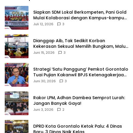
‎Siapkan SDM Lokal Berkompeten, Pani Gold
Mulai Kolaborasi dengan Kampus-kampus
di Gorontalo
Juli 12, 2026
3
‎Dianggap Aib, Tak Sedikit Korban
Kekerasan Seksual Memilih Bungkam, Malu
untuk Melapor!‎
Juni 15, 2026
3
Strategi ‘Satu Panggung’ Pemkot Gorontalo
Tuai Pujian Kakanwil BPJS Ketenagakerjaan
Sulama‎‎
Juni 30, 2026
3
‎Rakor LPM, Adhan Dambea Semprot Lurah:
Jangan Banyak Gaya!‎
Juni 3, 2026
2
‎DPRD Kota Gorontalo Ketok Palu: 4 Dinas
Baru, 3 Dinas Naik Kelas