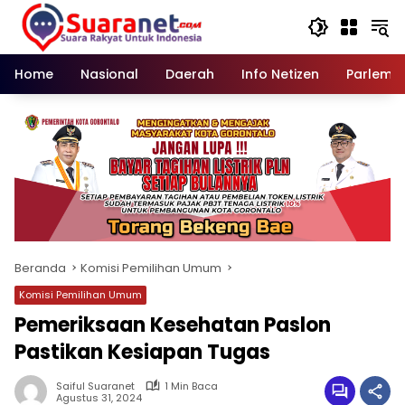
Langsung
ke
konten
Home
Nasional
Daerah
Info Netizen
Parleme
Beranda
Komisi Pemilihan Umum
Komisi Pemilihan Umum
Pemeriksaan Kesehatan Paslon
Pastikan Kesiapan Tugas
Saiful Suaranet
1 Min Baca
Agustus 31, 2024