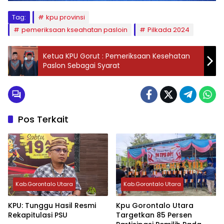
Tag:
kpu provinsi
pemeriksaan kseahatan pasloin
Pilkada 2024
Ketua KPU Gorut : Pemeriksaan Kesehatan
Paslon Sebagai Syarat
Pos Terkait
Kab.Gorontalo Utara
Kab.Gorontalo Utara
KPU: Tunggu Hasil Resmi
Kpu Gorontalo Utara
Rekapitulasi PSU
Targetkan 85 Persen