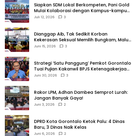
‎Siapkan SDM Lokal Berkompeten, Pani Gold
Mulai Kolaborasi dengan Kampus-kampus
di Gorontalo
Juli 12, 2026
3
‎Dianggap Aib, Tak Sedikit Korban
Kekerasan Seksual Memilih Bungkam, Malu
untuk Melapor!‎
Juni 15, 2026
3
Strategi ‘Satu Panggung’ Pemkot Gorontalo
Tuai Pujian Kakanwil BPJS Ketenagakerjaan
Sulama‎‎
Juni 30, 2026
3
‎Rakor LPM, Adhan Dambea Semprot Lurah:
Jangan Banyak Gaya!‎
Juni 3, 2026
2
‎DPRD Kota Gorontalo Ketok Palu: 4 Dinas
Baru, 3 Dinas Naik Kelas
Juni 6, 2026
2