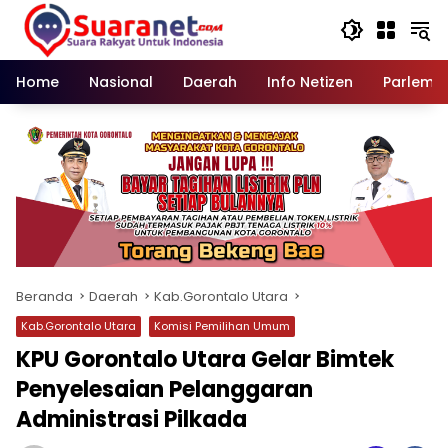
Langsung
ke
konten
Home
Nasional
Daerah
Info Netizen
Parleme
Beranda
Daerah
Kab.Gorontalo Utara
Kab.Gorontalo Utara
Komisi Pemilihan Umum
KPU Gorontalo Utara Gelar Bimtek
Penyelesaian Pelanggaran
Administrasi Pilkada