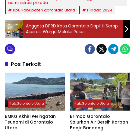
administrasi pilkada
Kpu kabupaten gorontalo utara
Pilkada 2024
Anggota DPRD Kota Gorontalo Dapil III Serap
Aspirasi Warga Melalui Reses
Pos Terkait
Kab.Gorontalo Utara
Kab.Gorontalo Utara
BMKG Akhiri Peringatan
Brimob Gorontalo
Tsunami di Gorontalo
Salurkan Air Bersih Korban
Utara
Banjir Bandang