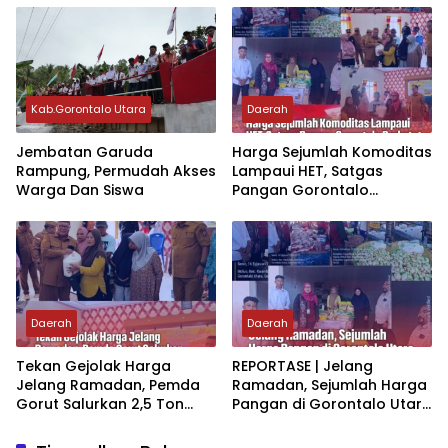
Kab.Gorontalo Utara
Daerah
Jembatan Garuda
‎Harga Sejumlah Komoditas
Rampung, Permudah Akses
Lampaui HET, Satgas
Warga Dan Siswa
Pangan Gorontalo
Perketat Pengawasan
Jelang Ramadhan‎‎
Daerah
Daerah
Tekan Gejolak Harga
‎REPORTASE | Jelang
Jelang Ramadan‎‎, Pemda
Ramadan, Sejumlah Harga
Gorut Salurkan 2,5 Ton
Pangan di Gorontalo Utara
Beras
Tembus Batas Acuan‎‎