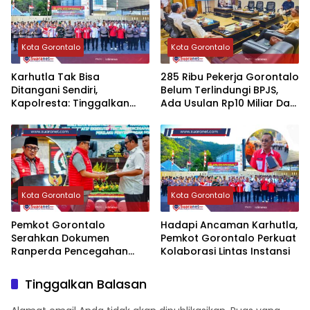
Kota Gorontalo
Kota Gorontalo
‎Karhutla Tak Bisa
‎285 Ribu Pekerja Gorontalo
Ditangani Sendiri,
Belum Terlindungi BPJS,
Kapolresta: Tinggalkan
Ada Usulan Rp10 Miliar Dari
Ego Sektoral‎‎
APBD‎
Kota Gorontalo
Kota Gorontalo
Pemkot Gorontalo
‎Hadapi Ancaman Karhutla,
Serahkan Dokumen
Pemkot Gorontalo Perkuat
Ranperda Pencegahan
Kolaborasi Lintas Instansi‎‎
Penyimpangan Seksual ke
DPRD
Tinggalkan Balasan