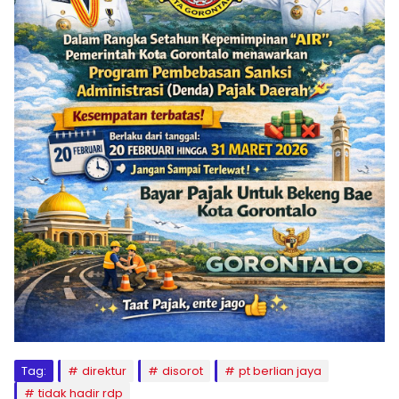
Tag:
direktur
disorot
pt berlian jaya
tidak hadir rdp