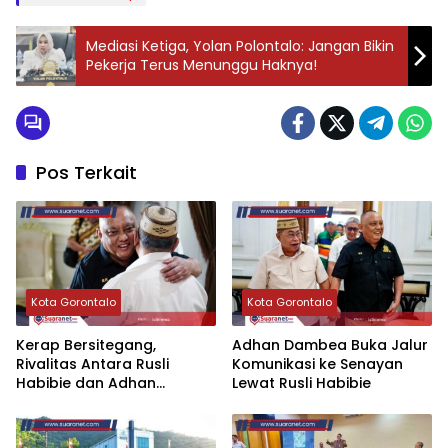
Mediasi Ketiga, Yolan Polontalo: Jangan Bikin
Pekerja Terus Menunggu Haknya!
Pos Terkait
Kota Gorontalo
Kota Gorontalo
‎Kerap Bersitegang,
‎Adhan Dambea Buka Jalur
Rivalitas Antara Rusli
Komunikasi ke Senayan
Habibie dan Adhan
Lewat Rusli Habibie
Dambea Akhirnya Mencair