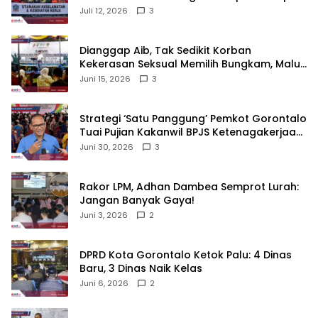
di Gorontalo
Juli 12, 2026
3
‎Dianggap Aib, Tak Sedikit Korban
Kekerasan Seksual Memilih Bungkam, Malu
untuk Melapor!‎
Juni 15, 2026
3
Strategi ‘Satu Panggung’ Pemkot Gorontalo
Tuai Pujian Kakanwil BPJS Ketenagakerjaan
Sulama‎‎
Juni 30, 2026
3
‎Rakor LPM, Adhan Dambea Semprot Lurah:
Jangan Banyak Gaya!‎
Juni 3, 2026
2
‎DPRD Kota Gorontalo Ketok Palu: 4 Dinas
Baru, 3 Dinas Naik Kelas
Juni 6, 2026
2