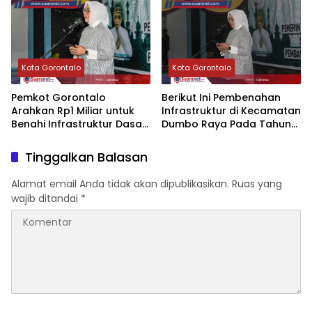
Kelurahan
Kota Gorontalo
Kota Gorontalo
Pemkot Gorontalo
Berikut Ini Pembenahan
Arahkan Rp1 Miliar untuk
Infrastruktur di Kecamatan
Benahi Infrastruktur Dasar
Dumbo Raya Pada Tahun
di Kecamatan Dumbo
2025
Raya
Tinggalkan Balasan
Alamat email Anda tidak akan dipublikasikan.
Ruas yang
wajib ditandai
*