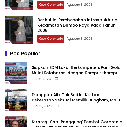
Kota Gorontalo
Agustus 8, 2026
Berikut Ini Pembenahan Infrastruktur di
Kecamatan Dumbo Raya Pada Tahun
2025
Kota Gorontalo
Agustus 8, 2026
Pos Populer
‎Siapkan SDM Lokal Berkompeten, Pani Gold
Mulai Kolaborasi dengan Kampus-kampus
di Gorontalo
Juli 12, 2026
3
‎Dianggap Aib, Tak Sedikit Korban
Kekerasan Seksual Memilih Bungkam, Malu
untuk Melapor!‎
Juni 15, 2026
3
Strategi ‘Satu Panggung’ Pemkot Gorontalo