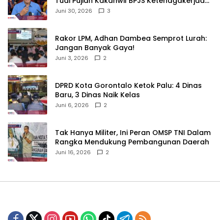
Tuai Pujian Kakanwil BPJS Ketenagakerjaan
Sulama‎‎
Juni 30, 2026
3
‎Rakor LPM, Adhan Dambea Semprot Lurah:
Jangan Banyak Gaya!‎
Juni 3, 2026
2
‎DPRD Kota Gorontalo Ketok Palu: 4 Dinas
Baru, 3 Dinas Naik Kelas
Juni 6, 2026
2
‎Tak Hanya Militer, Ini Peran OMSP TNI Dalam
Rangka Mendukung Pembangunan Daerah
Juni 16, 2026
2