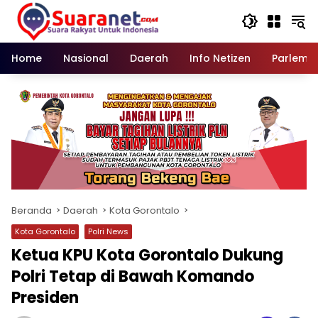
Langsung
ke
konten
Home
Nasional
Daerah
Info Netizen
Parleme
Beranda
Daerah
Kota Gorontalo
Kota Gorontalo
Polri News
Ketua KPU Kota Gorontalo Dukung
Polri Tetap di Bawah Komando
Presiden