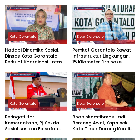
Kota Gorontalo
Kota Gorontalo
Hadapi Dinamika Sosial,
Pemkot Gorontalo Rawat
Dinsos Kota Gorontalo
Infrastruktur Lingkungan,
Perkuat Koordinasi Lintas
15 Kilometer Drainase
Sektor
Dibersihkan
Kota Gorontalo
Kota Gorontalo
Peringati Hari
Bhabinkamtibmas Jadi
Kemerdekaan, Pj. Sekda
Benteng Awal, Kapolsek
Sosialisasikan Falsafah
Kota Timur Dorong Konflik
Hidup ke Pelajar SMP
Warga Selesai di Tingkat