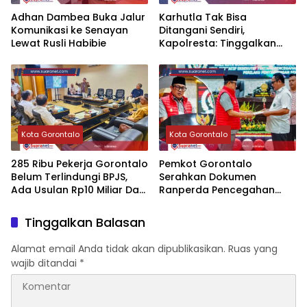
‎Adhan Dambea Buka Jalur
‎Karhutla Tak Bisa
Komunikasi ke Senayan
Ditangani Sendiri,
Lewat Rusli Habibie
Kapolresta: Tinggalkan
Ego Sektoral‎‎
Kota Gorontalo
Kota Gorontalo
‎285 Ribu Pekerja Gorontalo
Pemkot Gorontalo
Belum Terlindungi BPJS,
Serahkan Dokumen
Ada Usulan Rp10 Miliar Dari
Ranperda Pencegahan
APBD‎
Penyimpangan Seksual ke
DPRD
Tinggalkan Balasan
Alamat email Anda tidak akan dipublikasikan.
Ruas yang
wajib ditandai
*