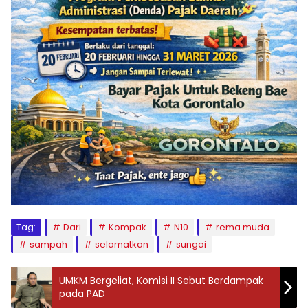
Tag:
Dari
Kompak
N10
rema muda
sampah
selamatkan
sungai
UMKM Bergeliat, Komisi II Sebut Berdampak
pada PAD