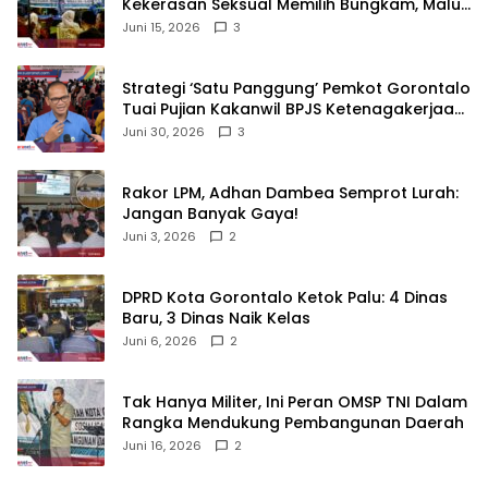
Kekerasan Seksual Memilih Bungkam, Malu
untuk Melapor!‎
Juni 15, 2026
3
Strategi ‘Satu Panggung’ Pemkot Gorontalo
Tuai Pujian Kakanwil BPJS Ketenagakerjaan
Sulama‎‎
Juni 30, 2026
3
‎Rakor LPM, Adhan Dambea Semprot Lurah:
Jangan Banyak Gaya!‎
Juni 3, 2026
2
‎DPRD Kota Gorontalo Ketok Palu: 4 Dinas
Baru, 3 Dinas Naik Kelas
Juni 6, 2026
2
‎Tak Hanya Militer, Ini Peran OMSP TNI Dalam
Rangka Mendukung Pembangunan Daerah
Juni 16, 2026
2