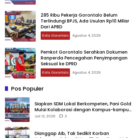
‎285 Ribu Pekerja Gorontalo Belum
Terlindungi BPJS, Ada Usulan Rp10 Miliar
Dari APBD‎
Kota Gorontalo
Agustus 4, 2026
Pemkot Gorontalo Serahkan Dokumen
Ranperda Pencegahan Penyimpangan
Seksual ke DPRD
Kota Gorontalo
Agustus 4, 2026
Pos Populer
‎Siapkan SDM Lokal Berkompeten, Pani Gold
Mulai Kolaborasi dengan Kampus-kampus
di Gorontalo
Juli 12, 2026
3
‎Dianggap Aib, Tak Sedikit Korban