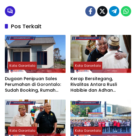
Pos Terkait
Kota Gorontalo
Kota Gorontalo
‎Dugaan Penipuan Sales
‎Kerap Bersitegang,
Perumahan di Gorontalo:
Rivalitas Antara Rusli
Sudah Booking, Rumah
Habibie dan Adhan
Berdiri, Unit Diberikan ke
Dambea Akhirnya Mencair
Pembeli Lain
Kota Gorontalo
Kota Gorontalo