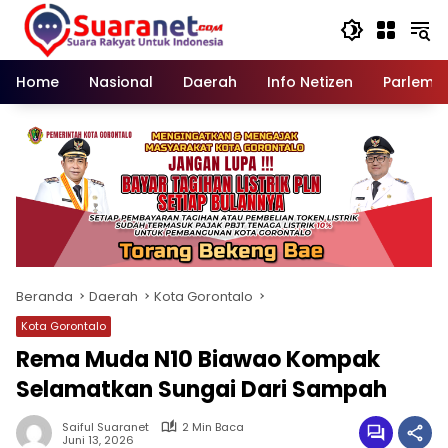
Langsung
ke
konten
Home
Nasional
Daerah
Info Netizen
Parleme
Beranda
Daerah
Kota Gorontalo
Kota Gorontalo
Rema Muda N10 Biawao Kompak
Selamatkan Sungai Dari Sampah
Saiful Suaranet
2 Min Baca
Juni 13, 2026