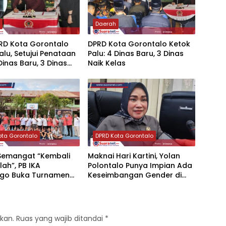
h
Daerah
PRD Kota Gorontalo
‎DPRD Kota Gorontalo Ketok
alu, Setujui Penataan
Palu: 4 Dinas Baru, 3 Dinas
Dinas Baru, 3 Dinas
Naik Kelas
as‎‎
ota Gorontalo
DPRD Kota Gorontalo
 Semangat “Kembali
‎Maknai Hari Kartini, Yolan
lah”, PB IKA
Polontalo Punya Impian Ada
go Buka Turnamen
Keseimbangan Gender di
 3×3
Parlemen
kan.
Ruas yang wajib ditandai
*