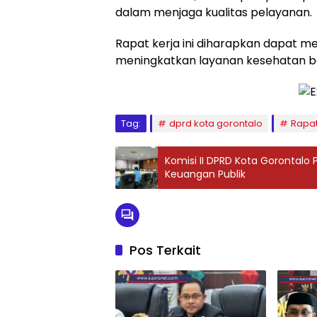
dalam menjaga kualitas pelayanan.
Rapat kerja ini diharapkan dapat 
meningkatkan layanan kesehatan b
Tag:
dprd kota gorontalo
Rapat
Komisi II DPRD Kota Gorontalo
Keuangan Publik
Pos Terkait