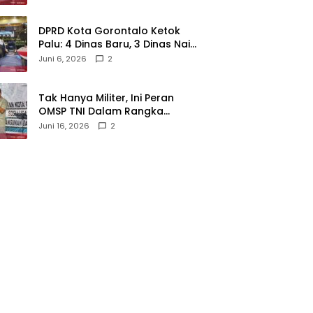
‎DPRD Kota Gorontalo Ketok
Palu: 4 Dinas Baru, 3 Dinas Naik
Kelas
Juni 6, 2026
2
‎Tak Hanya Militer, Ini Peran
OMSP TNI Dalam Rangka
Mendukung Pembangunan
Juni 16, 2026
2
Daerah