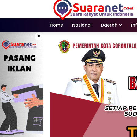
Langsung
ke
konten
Home
Nasional
Daerah
In
×