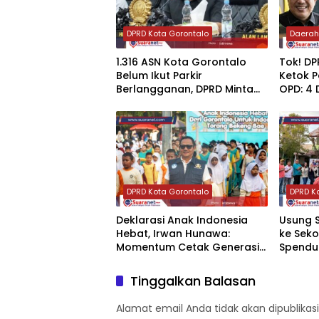
DPRD Kota Gorontalo
Daera
‎1.316 ASN Kota Gorontalo
‎Tok! D
Belum Ikut Parkir
Ketok P
Berlangganan, DPRD Minta
OPD: 4 
Pemerintah Bertindak Tegas
Naik Kel
DPRD Kota Gorontalo
DPRD K
‎Deklarasi Anak Indonesia
‎Usung
Hebat, Irwan Hunawa:
ke Seko
Momentum Cetak Generasi
Spendu
Berkarakter
Basket
Tinggalkan Balasan
Alamat email Anda tidak akan dipublikasi