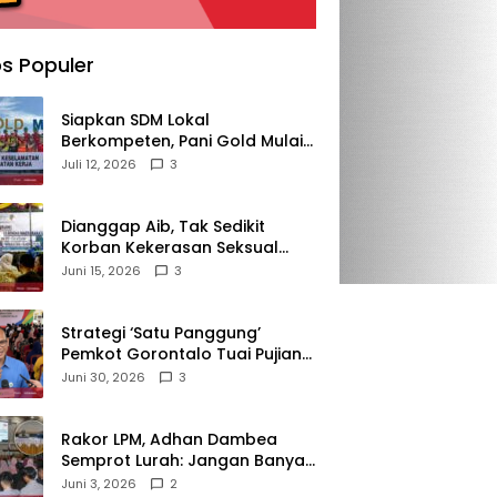
s Populer
‎Siapkan SDM Lokal
Berkompeten, Pani Gold Mulai
Kolaborasi dengan Kampus-
Juli 12, 2026
3
kampus di Gorontalo
‎Dianggap Aib, Tak Sedikit
Korban Kekerasan Seksual
Memilih Bungkam, Malu untuk
Juni 15, 2026
3
Melapor!‎
Strategi ‘Satu Panggung’
Pemkot Gorontalo Tuai Pujian
Kakanwil BPJS
Juni 30, 2026
3
Ketenagakerjaan Sulama‎‎
‎Rakor LPM, Adhan Dambea
Semprot Lurah: Jangan Banyak
Gaya!‎
Juni 3, 2026
2