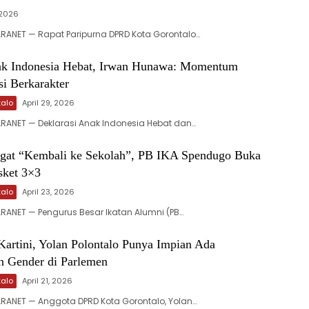
 2026
RANET — Rapat Paripurna DPRD Kota Gorontalo…
nak Indonesia Hebat, Irwan Hunawa: Momentum
i Berkarakter
talo
April 29, 2026
RANET — Deklarasi Anak Indonesia Hebat dan…
gat “Kembali ke Sekolah”, PB IKA Spendugo Buka
sket 3×3
talo
April 23, 2026
ANET — Pengurus Besar Ikatan Alumni (PB…
Kartini, Yolan Polontalo Punya Impian Ada
 Gender di Parlemen
talo
April 21, 2026
RANET — Anggota DPRD Kota Gorontalo, Yolan…