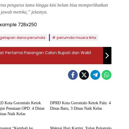
rena pengurus lama hingga kini belum bisa memperlihatkan
 jawab mereka,” jelasnya.
gelapan dana perumda
perumda muara tirta
bat Pertama Pasangan Calon Bupati dan Wakil
h
Daerah
RD Kota Gorontalo Ketok
‎DPRD Kota Gorontalo Ketok Palu: 4
ujui Penataan OPD: 4 Dinas
Dinas Baru, 3 Dinas Naik Kelas
nas Naik Kelas‎‎
ota Gorontalo
DPRD Kota Gorontalo
emangat “Kembali ke
‎Maknai Hari Kartini, Yolan Polontalo