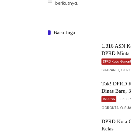
berikutnya.
Baca Juga
‎1.316 ASN K
DPRD Minta P
DPRD Kota Goron
‎‎SUARANET, GOR
‎Tok! DPRD K
Dinas Baru, 3
Daerah
Juni 6,
GORONTALO, SUA
‎DPRD Kota G
Kelas