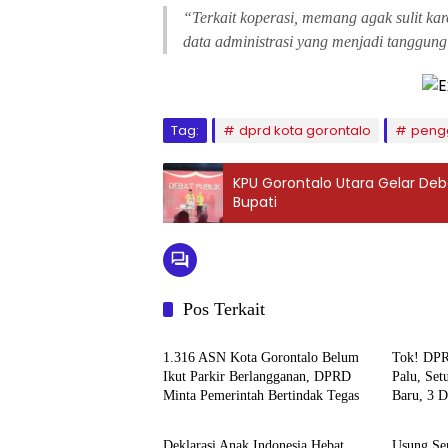
“Terkait koperasi, memang agak sulit ka
data administrasi yang menjadi tanggung
Tag:
dprd kota gorontalo
peng
KPU Gorontalo Utara Gelar De
Bupati
Pos Terkait
DPRD Kota Gorontalo
Daera
‎1.316 ASN Kota Gorontalo Belum
‎Tok! DP
Ikut Parkir Berlangganan, DPRD
Palu, Set
Minta Pemerintah Bertindak Tegas
Baru, 3 Di
DPRD Kota Gorontalo
DPRD K
‎Deklarasi Anak Indonesia Hebat,
‎Usung S