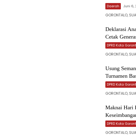
Daerah
Juni 6,
GORONTALO, SUA
‎Deklarasi A
Cetak Generas
DPRD Kota Goron
GORONTALO, SUA
‎Usung Seman
Turnamen Ba
DPRD Kota Goron
GORONTALO, SUAR
‎Maknai Hari 
Keseimbangan
DPRD Kota Goron
GORONTALO, SUA