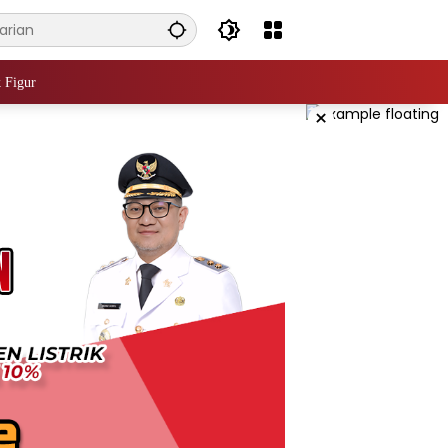
 Figur
×