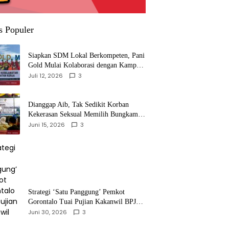
s Populer
‎Siapkan SDM Lokal Berkompeten, Pani
Gold Mulai Kolaborasi dengan Kampus-
kampus di Gorontalo
Juli 12, 2026
3
‎Dianggap Aib, Tak Sedikit Korban
Kekerasan Seksual Memilih Bungkam,
Malu untuk Melapor!‎
Juni 15, 2026
3
Strategi ‘Satu Panggung’ Pemkot
Gorontalo Tuai Pujian Kakanwil BPJS
Ketenagakerjaan Sulama‎‎
Juni 30, 2026
3