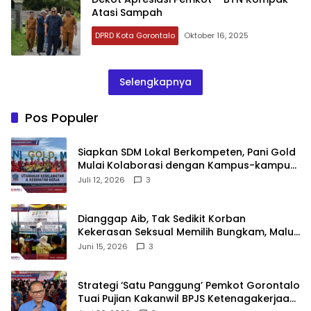
Atasi Sampah
DPRD Kota Gorontalo
Oktober 16, 2025
Selengkapnya
Pos Populer
‎Siapkan SDM Lokal Berkompeten, Pani Gold
Mulai Kolaborasi dengan Kampus-kampus
di Gorontalo
Juli 12, 2026
3
‎Dianggap Aib, Tak Sedikit Korban
Kekerasan Seksual Memilih Bungkam, Malu
untuk Melapor!‎
Juni 15, 2026
3
Strategi ‘Satu Panggung’ Pemkot Gorontalo
Tuai Pujian Kakanwil BPJS Ketenagakerjaan