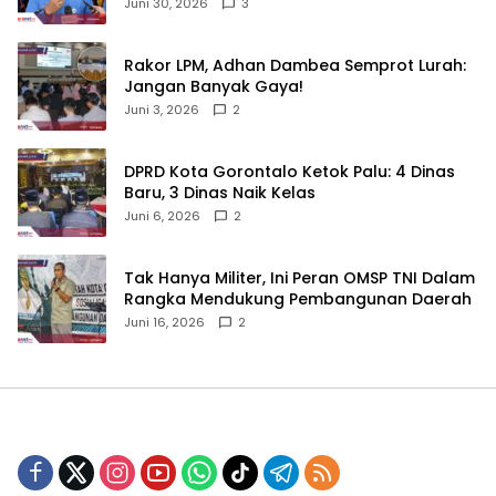
Sulama‎‎
Juni 30, 2026
3
‎Rakor LPM, Adhan Dambea Semprot Lurah:
Jangan Banyak Gaya!‎
Juni 3, 2026
2
‎DPRD Kota Gorontalo Ketok Palu: 4 Dinas
Baru, 3 Dinas Naik Kelas
Juni 6, 2026
2
‎Tak Hanya Militer, Ini Peran OMSP TNI Dalam
Rangka Mendukung Pembangunan Daerah
Juni 16, 2026
2