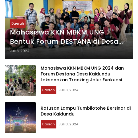
Daerah
Mahasiswa KKN MBKM UNG
Bentuk Forum DESTANA di Desa
Kaidundu
Juli 3, 2024
Mahasiswa KKN MBKM UNG 2024 dan
Forum Destana Desa Kaidundu
Laksanakan Tracking Jalur Evakuasi
Daerah
Juli 3, 2024
Ratusan Lampu Tumbilotohe Bersinar di
Desa Kaidundu
Daerah
Juli 3, 2024