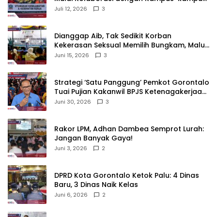
di Gorontalo
Juli 12, 2026
3
‎Dianggap Aib, Tak Sedikit Korban
Kekerasan Seksual Memilih Bungkam, Malu
untuk Melapor!‎
Juni 15, 2026
3
Strategi ‘Satu Panggung’ Pemkot Gorontalo
Tuai Pujian Kakanwil BPJS Ketenagakerjaan
Sulama‎‎
Juni 30, 2026
3
‎Rakor LPM, Adhan Dambea Semprot Lurah:
Jangan Banyak Gaya!‎
Juni 3, 2026
2
‎DPRD Kota Gorontalo Ketok Palu: 4 Dinas
Baru, 3 Dinas Naik Kelas
Juni 6, 2026
2